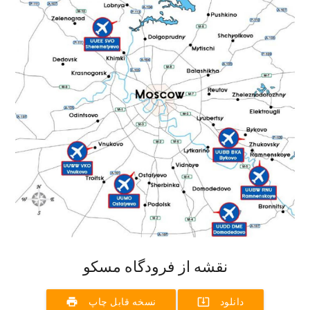
نقشه از فرودگاه مسکو
print
system_update_alt
دانلود
نسخه قابل چاپ